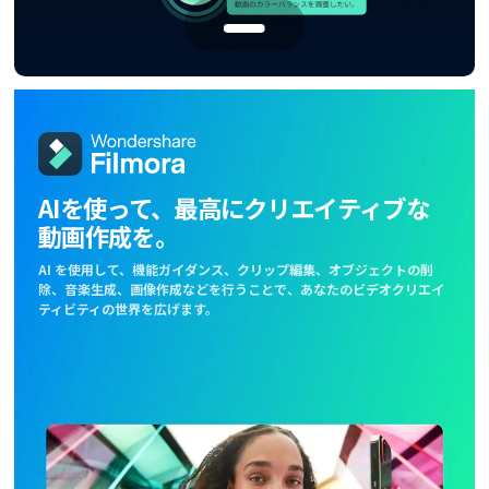
参考記事
クリエイティブ系ソフトラインナップ
FamiSafe
概要
概要
子供の安全を守るアプリ
OCR 機能活用
参考記事
MobileTrans
UI/UXデザイン関連
スマホ間のデータ転送ソフト
概要
作図種類一覧
ユーティリティ系ソフトラインナップ
動画系記事
AIを使って、最高にクリエイティブな
動画作成を。
画像系記事
参考記事
AI を使用して、機能ガイダンス、クリップ編集、オブジェクトの削
除、音楽生成、画像作
成などを行うことで、あなたのビデオクリエイ
概要
ティビティの世界を広げます。
ドクターフォンとは
リペアリットとは
モバイルトランスとは