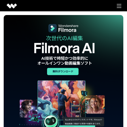
動画編集＆変換ソフト
クリエイティブを手助けするソフト
作図＆製図ソフト
Filmora
発想を見える化するソフト
PDF編集ソフト
動画編集ソフト
EdrawMax
PDF編集に関するあらゆる問題を解決
Filmstock
ユーティリティソフト
ベクタードローソフト
動画編集に使える素材サイト
PDFelement
データ復元・バックアップ・見守りアプリ
EdrawMind
法人様向け
PDF編集ソフト
UniConverter
マインドマップ専門ソフト
Recoverit
動画変換ソフト
Document Cloud
ショップ
データ復元ソフト
Mockitt
電子署名とクラウドサービス
DemoCreator
UI/UXデザインソフト
Dr.Fone
サポート
画面録画専用ソフト
スマートフォン管理ソフト
PDF関連ソフトラインナップ
作図＆製図ソフトラインナップ
DVD Memory
ログイン
Repairit
DVD作成ソフト
動画・写真修復ソフト
参考記事